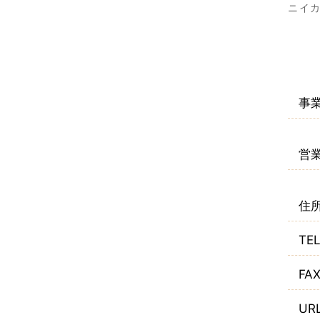
ニイ
事
営
住
TE
FA
UR