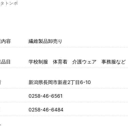
カタトンボ
業内容
繊維製品卸売り
業品目
学校制服 体育着 介護ウェア 事務服など
所
新潟県長岡市新産2丁目6-10
L
0258-46-6561
X
0258-46-6484
L