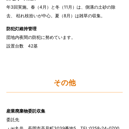
年3回実施。春（4月）と冬（11月）は、側溝の土砂の除
去、 枯れ枝拾いが中心。夏（8月）は雑草の収集。
防犯灯維持管理
団地内夜間の防犯に努めています。
設置台数 42基
その他
産業廃棄物委託収集
委託先
・㈱丸共 長岡市高見町3039番地5 TEL:0258-24-0700