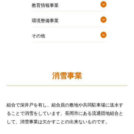
expand_circle_down
教育情報事業
expand_circle_down
環境整備事業
expand_circle_down
その他
消雪事業
組合で深井戸を有し、組合員の敷地や共同駐車場に送水す
ることで消雪をしています。長岡市にある流通団地組合と
して、消雪事業は欠かすことの出来ないものです。